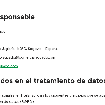
esponsable
ado.
Juglaría, 6 3ºD, Segovia - España.
co.aguado@comercialaguado.com
aguado.com
ados en el tratamiento de dato
sonales, el Titular aplicará los siguientes principios que se aju
ón de datos (RGPD):