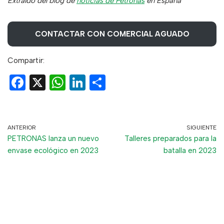
Extraído del blog de
noticias de Petronas
en España
CONTACTAR CON COMERCIAL AGUADO
Compartir:
F
X
W
Li
C
a
h
n
o
c
at
ke
m
e
s
dI
p
ANTERIOR
SIGUIENTE
PETRONAS lanza un nuevo
Talleres preparados para la
b
A
n
ar
envase ecológico en 2023
batalla en 2023
o
p
tir
o
p
k